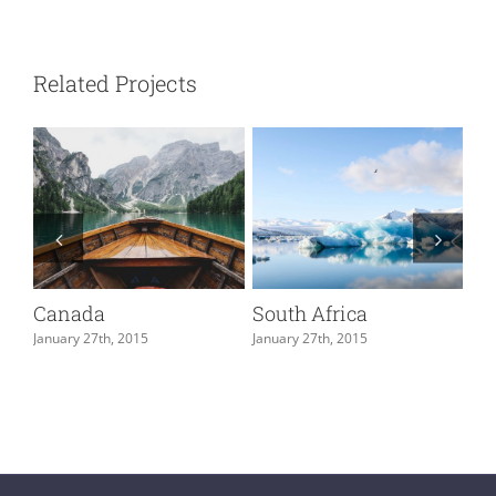
Related Projects
Canada
South Africa
Ja
January 27th, 2015
January 27th, 2015
Jan